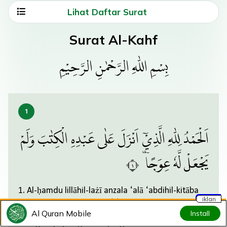
Lihat Daftar Surat
Surat Al-Kahf
بِسْمِ اللّٰهِ الرَّحْمٰنِ الرَّحِيْمِ
اَلْحَمْدُ لِلّٰهِ الَّذِيْٓ اَنْزَلَ عَلٰى عَبْدِهِ الْكِتٰبَ وَلَمْ
يَجْعَلْ لَّهٗ عِوَجًا ۜ ١
1. Al-ḥamdu lillāhil-lażī anzala ‘alā ‘abdihil-kitāba
iklan
wa lam yaj‘al lahū ‘iwajā(n).
Al Quran Mobile
Install
1. Segala puji bagi Allah yang telah menurunkan