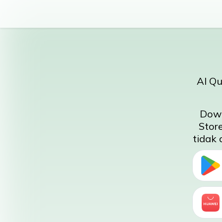
Al Qu
Down
Stor
tidak 