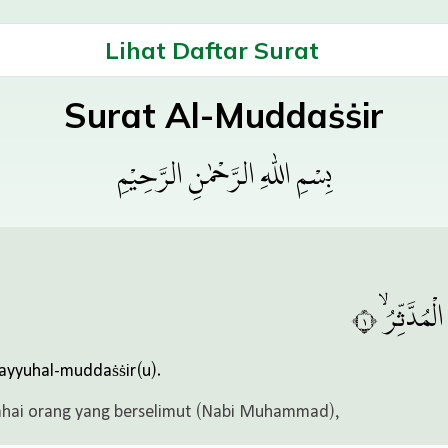
Lihat Daftar Surat
Surat Al-Muddaṡṡir
بِسْمِ اللّٰهِ الرَّحْمٰنِ الرَّحِيْمِ
 الْمُدَّثِّرُۙ ١
 ayyuhal-muddaṡṡir(u).
ahai orang yang berselimut (Nabi Muhammad),