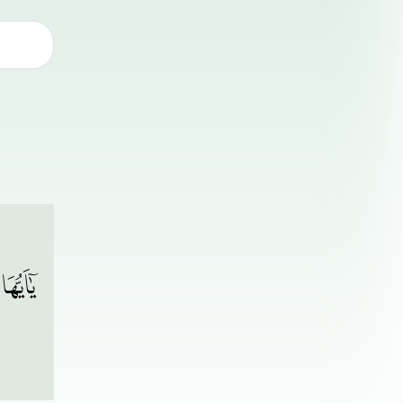
يٰٓاَيُّهَا