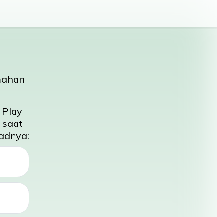
emahan
 Play
 saat
oadnya: