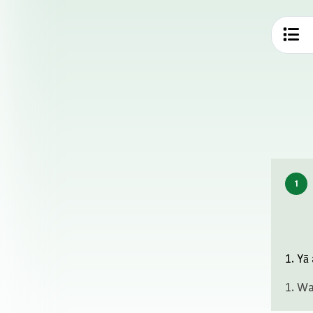
1. Yā
1. W