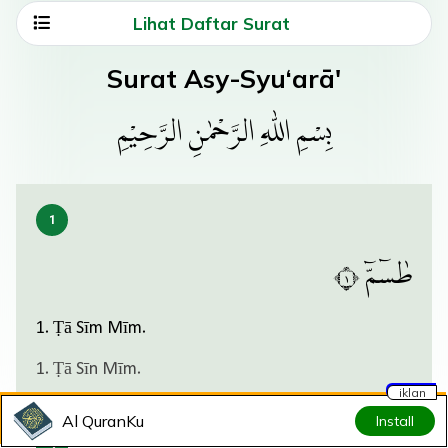
Lihat Daftar Surat
Surat Asy-Syu‘arā'
بِسْمِ اللّٰهِ الرَّحْمٰنِ الرَّحِيْمِ
طٰسۤمّۤ ١
1. Ṭā Sīm Mīm.
1. Ṭā Sīn Mīm.
iklan
Al QuranKu
Install